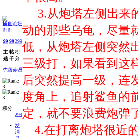
3.
从炮塔左侧出来
捕鱼论坛
动的那些乌龟，尽量
哥哥
99
99
299
低，从炮塔左侧突然
主
帖
积
题
子
分
三级打，如果看到这
中级会员
后突然提高一级，连发
度角上，追射鲨鱼的
积分
定，就不要浪费炮弹
299
发
4.在打离炮塔很近
消