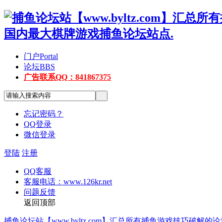
门户
Portal
论坛
BBS
广告联系QQ：841867375
忘记密码？
QQ登录
微信登录
登陆
注册
QQ客服
客服电话：www.126kr.net
问题反馈
返回顶部
捕鱼论坛站【www.byltz.com】汇总所有捕鱼游戏技巧破解