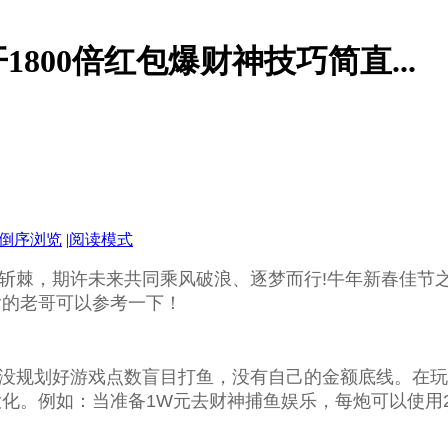
800倍红包爆财神技巧简直...
倒序浏览
|
阅读模式
斩棘，期许未来共同乘风破浪、逐梦而行!牛年新春佳节
输的老哥可以参考一下！
规划好游戏点数盲目打鱼，没有自己的金额底线。在玩
化。例如：当准备1W元去财神捕鱼娱乐，每炮可以使用2