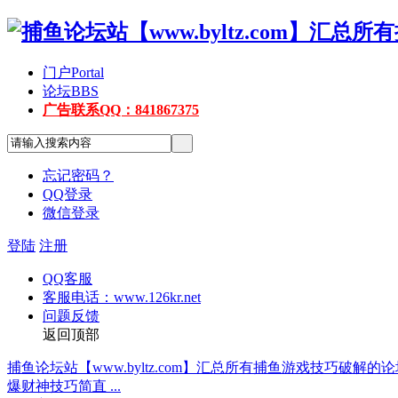
门户
Portal
论坛
BBS
广告联系QQ：841867375
忘记密码？
QQ登录
微信登录
登陆
注册
QQ客服
客服电话：www.126kr.net
问题反馈
返回顶部
捕鱼论坛站【www.byltz.com】汇总所有捕鱼游戏技巧破解
爆财神技巧简直 ...