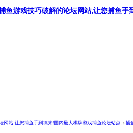
的论坛网站,让您捕鱼手到擒来!国内最大棋牌游戏捕鱼论坛站点.
›
捕