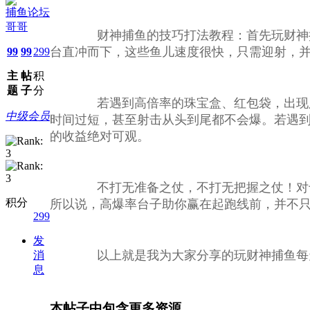
捕鱼论坛
哥哥
财神捕鱼的技巧打法教程：首先玩财神捕
台直冲而下，这些鱼儿速度很快，只需迎射，
99
99
299
主
帖
积
题
子
分
若遇到高倍率的珠宝盒、红包袋，出现则
中级会员
时间过短，甚至射击从头到尾都不会爆。若遇
的收益绝对可观。
不打无准备之仗，不打无把握之仗！对于长
积分
所以说，高爆率台子助你赢在起跑线前，并不只
299
发
以上就是我为大家分享的玩财神捕鱼每天稳
消
息
本帖子中包含更多资源